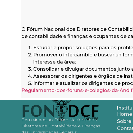
O Fórum Nacional dos Diretores de Contabili
de contabilidade e finanças e ocupantes de c
Estudar e propor soluções para os probl
Promover o intercâmbio e buscar uniform
interesse da área;
Consolidar e divulgar documentos junto a
Assessorar os dirigentes e órgãos de ins
Informar e atualizar os dirigentes de pr
Regulamento-dos-foruns-e-colegios-da-Andif
Institu
Home
Bem vindos ao Fórum Nacional dos
Sobre
Diretores de Contabilidade e Finanças
Conta
das Universidades Federais.