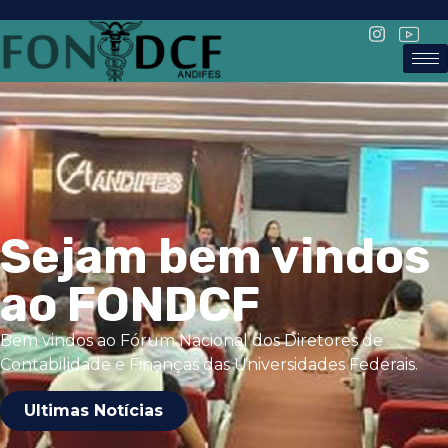
Sejam bem vindos
ao FONDCF
Bem vindos ao Fórum Nacional dos Diretores de
Contabilidade e Finanças das Universidades Federais.
Ultimas Notícias