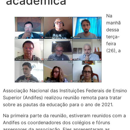
acadêmica
Na
manhã
dessa
terça-
feira
(26), a
Associação Nacional das Instituições Federais de Ensino
Superior (Andifes) realizou reunião remota para tratar
sobre as pautas da educação para o ano de 2021.
Na primeira parte da reunião, estiveram reunidos com a
Andifes os coordenadores dos colégios e fóruns
assessores da associação. Eles apresentaram as