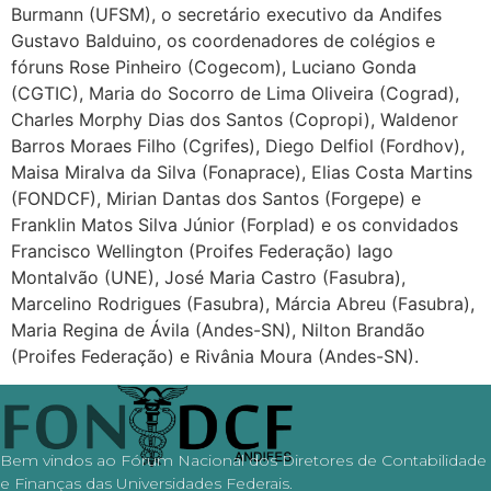
Burmann (UFSM), o secretário executivo da Andifes
Gustavo Balduino, os coordenadores de colégios e
fóruns Rose Pinheiro (Cogecom), Luciano Gonda
(CGTIC), Maria do Socorro de Lima Oliveira (Cograd),
Charles Morphy Dias dos Santos (Copropi), Waldenor
Barros Moraes Filho (Cgrifes), Diego Delfiol (Fordhov),
Maisa Miralva da Silva (Fonaprace), Elias Costa Martins
(FONDCF), Mirian Dantas dos Santos (Forgepe) e
Franklin Matos Silva Júnior (Forplad) e os convidados
Francisco Wellington (Proifes Federação) Iago
Montalvão (UNE), José Maria Castro (Fasubra),
Marcelino Rodrigues (Fasubra), Márcia Abreu (Fasubra),
Maria Regina de Ávila (Andes-SN), Nilton Brandão
(Proifes Federação) e Rivânia Moura (Andes-SN).
Bem vindos ao Fórum Nacional dos Diretores de Contabilidade
e Finanças das Universidades Federais.