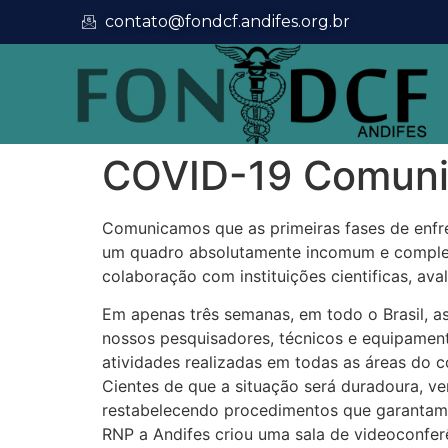
contato@fondcf.andifes.org.br
COVID-19 Comuni
Comunicamos que as primeiras fases de enfre
um quadro absolutamente incomum e complexo,
colaboração com instituições cientificas, a
Em apenas três semanas, em todo o Brasil, as
nossos pesquisadores, técnicos e equipament
atividades realizadas em todas as áreas do 
Cientes de que a situação será duradoura, v
restabelecendo procedimentos que garantam a
RNP a Andifes criou uma sala de videoconferên