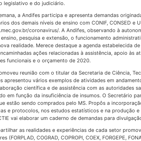
egislativo e do judiciário.
ana, a Andifes participa e apresenta demandas originadas
ários dos demais níveis de ensino com CONIF, CONSED e
.mec.gov.br/coronavirus/. A Andifes, observando à autonomia
 ensino, pesquisa e extensão, o funcionamento administrati
 nova realidade. Merece destaque a agenda estabelecida de
ncaminhadas ações relacionadas à assistência, apoio às a
des funcionais e o orçamento de 2020.
omoveu reunião com o titular da Secretaria de Ciência, Te
fes apresentou vários exemplos de atividades em andamento
olaboração científica e de assistência com as autoridades s
ado em função da insuficiência de insumos. O Secretário pa
que estão sendo comprados pelo MS. Propôs a incorporaçã
as e protocolos, nos estudos estatísticos e na produção e
CTIE vai elaborar um caderno de demandas para divulgaçã
partilhar as realidades e experiências de cada setor prom
sessores (FORPLAD, COGRAD, COPROPI, COEX, FORGEPE, F