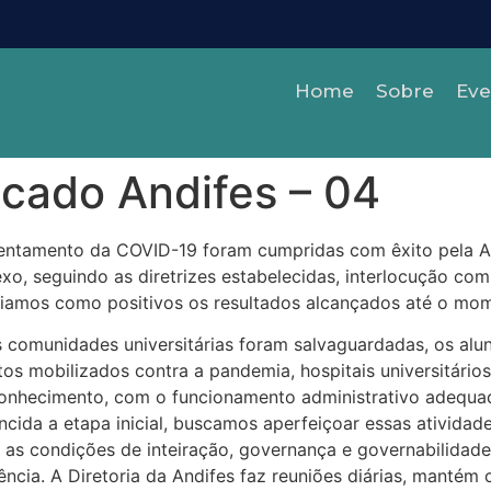
Home
Sobre
Eve
cado Andifes – 04
ntamento da COVID-19 foram cumpridas com êxito pela And
 seguindo as diretrizes estabelecidas, interlocução com 
valiamos como positivos os resultados alcançados até o mo
 comunidades universitárias foram salvaguardadas, os alu
os mobilizados contra a pandemia, hospitais universitário
conhecimento, com o funcionamento administrativo adequado
encida a etapa inicial, buscamos aperfeiçoar essas ativid
s condições de inteiração, governança e governabilidade 
cia. A Diretoria da Andifes faz reuniões diárias, mantém co