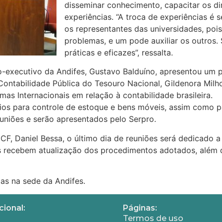
disseminar conhecimento, capacitar os dir
experiências. “A troca de experiências é
os representantes das universidades, po
problemas, e um pode auxiliar os outros
práticas e eficazes”, ressalta.
io-executivo da Andifes, Gustavo Balduíno, apresentou um
 Contabilidade Pública do Tesouro Nacional, Gildenora Mil
as Internacionais em relação à contabilidade brasileira.
ios para controle de estoque e bens móveis, assim como 
uniões e serão apresentados pelo Serpro.
, Daniel Bessa, o último dia de reuniões será dedicado a
s recebem atualização dos procedimentos adotados, além d
as na sede da Andifes.
cional:
Páginas:
Termos de uso