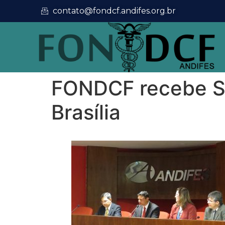
contato@fondcf.andifes.org.br
FONDCF recebe Se
Brasília