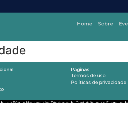
Home
Sobre
Eve
idade
cional:
Páginas:
Termos de uso
Políticas de privacidade
to
ados ao Fórum Nacional dos Diretores de Contabilidade e Finanças da